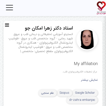
Toggle
igation
استاد دکتر زهرا امکان جو
انستیتو آموزشی تحقیقاتی و درمانی قلب و عروق
شهید رجایی - گروه: متخصص قلب و عروق - فلوشیپ
اینترونشنال الکتروفیزیولوژی - همکاری در گروه:
متخصص قلب و عروق - فلوشیپ اینترونشنال
الکتروفیزیولوژی
مقطع تحصیلی: متخصص
|
My affiliation
ﻣﺮﻛﺰ ﺗﺤﻘﯿﻘﺎت اﻟﻜﺘﺮوﻓﯿﺰﯾﻮﻟﻮژی ﻗﻠﺐ،
نمایش بیشتر
مرکز آموزشی، تحقیقاتی و درمانی قلب و عروق شهید رجایی،
دانشگاه علوم پزشکی ایران، تهران، ایران
Google Scholar
Scopus
علم سنجی
Cardiac Electrophysiology
dr-zahra emkanjoo
Research Center,