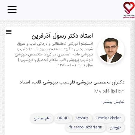
Toggle
igation
استاد دکتر رسول آذرفرین
انستیتو آموزشی تحقیقاتی و درمانی قلب و عروق
شهید رجایی - گروه: متخصص بیهوشی - فلوشیپ
بیهوشی قلب - همکاری در گروه: متخصص بیهوشی -
فلوشیپ بیهوشی قلب
مقطع تحصیلی: فلوشیپ
|
سال تولد: ۱۳۵۰۰۱۰۱
|
دکترای تخصصی بیهوشی،فلوشیپ بیهوشی قلب، استاد
My affiliation
نمایش بیشتر
ﻣﺮﻛﺰ ﺗﺤﻘﯿﻘﺎت اﻛﻮﻛﺎردﯾﻮﮔﺮاﻓﻲ،
مرکز آموزشی، تحقیقاتی و درمانی قلب
Google Scholar
Scopus
ORCID
علم سنجی
و عروق شهید رجایی، دانشگاه
پژوهان
dr-rasool azarfarin
علوم پزشکی ایران، تهران، ایران